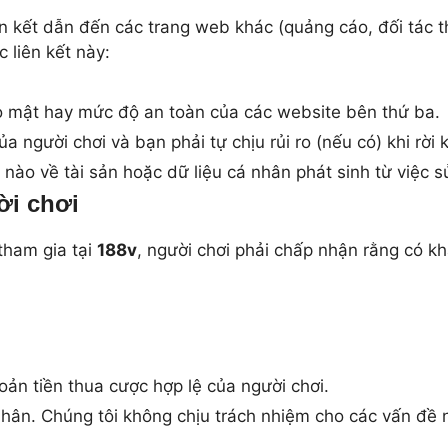
n kết dẫn đến các trang web khác (quảng cáo, đối tác t
 liên kết này:
o mật hay mức độ an toàn của các website bên thứ ba.
ủa người chơi và bạn phải tự chịu rủi ro (nếu có) khi rời
i nào về tài sản hoặc dữ liệu cá nhân phát sinh từ việc 
ời chơi
tham gia tại
188v
, người chơi phải chấp nhận rằng có k
oản tiền thua cược hợp lệ của người chơi.
 nhân. Chúng tôi không chịu trách nhiệm cho các vấn đề 