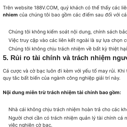
Trên website 188V.COM, quý khách có thể thấy các liê
nhiem
của chúng tôi bao gồm các điểm sau đối với các
Chúng tôi không kiểm soát nội dung, chính sách bả
Việc truy cập vào các liên kết ngoài là sự lựa chọn c
Chúng tôi không chịu trách nhiệm về bất kỳ thiệt hạ
5. Rủi ro tài chính và trách nhiệm ngư
Cá cược và cờ bạc luôn đi kèm với yếu tố may rủi. Khi 
quy tắc bất biến của ngành công nghiệp giải trí này.
Nội dung miễn trừ trách nhiệm tài chính bao gồm:
Nhà cái không chịu trách nhiệm hoàn trả cho các kh
Người chơi cần có trách nhiệm quản lý tài chính cá
việc nghiện cờ bạc.