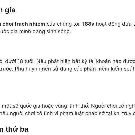
m gia
u choi trach nhiem
của chúng tôi.
188v
hoạt động dựa tr
quốc gia mình đang sinh sống.
i dưới 18 tuổi. Nếu phát hiện bất kỳ tài khoản nào được 
 trước. Phụ huynh nên sử dụng các phần mềm kiểm soát 
một số quốc gia hoặc vùng lãnh thổ. Người chơi có nghĩa
u người chơi cố tình vi phạm luật pháp sở tại khi truy 
ên thứ ba