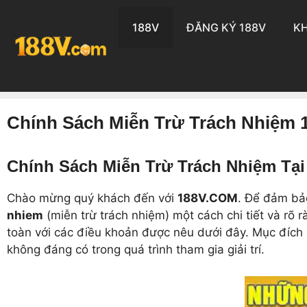
Chuyển
đến
188V
ĐĂNG KÝ 188V
KH
nội
dung
Chính Sách Miễn Trừ Trách Nhiệm 
Chính Sách Miễn Trừ Trách Nhiệm Tại
Chào mừng quý khách đến với
188V.COM
. Để đảm bả
nhiem
(miễn trừ trách nhiệm) một cách chi tiết và rõ r
toàn với các điều khoản được nêu dưới đây. Mục đích c
không đáng có trong quá trình tham gia giải trí.