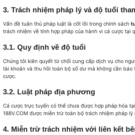
3. Trách nhiệm pháp lý và độ tuổi tha
Vấn đề tuân thủ pháp luật là cốt lõi trong chính sách
t
trách nhiệm về tính hợp pháp của hành vi cá cược tại 
3.1. Quy định về độ tuổi
Chúng tôi kiên quyết từ chối cung cấp dịch vụ cho ngườ
tài khoản và thu hồi toàn bộ số dư mà không cần báo
cược.
3.2. Luật pháp địa phương
Cá cược trực tuyến có thể chưa được hợp pháp hóa tại 
188V.COM được miễn trừ toàn bộ trách nhiệm pháp lý nế
4. Miễn trừ trách nhiệm với liên kết b