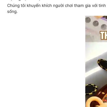
Chúng tôi khuyến khích người chơi tham gia với tinh 
sống.