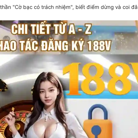
thần "Cờ bạc có trách nhiệm", biết điểm dừng và coi đây