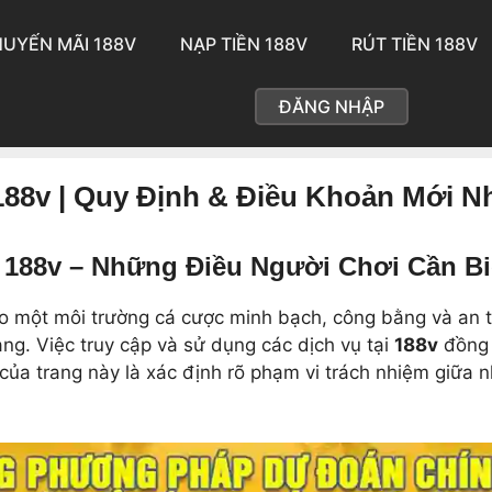
UYẾN MÃI 188V
NẠP TIỀN 188V
RÚT TIỀN 188V
ĐĂNG NHẬP
188v | Quy Định & Điều Khoản Mới N
 188v – Những Điều Người Chơi Cần Bi
o một môi trường cá cược minh bạch, công bằng và an t
àng. Việc truy cập và sử dụng các dịch vụ tại
188v
đồng 
ủa trang này là xác định rõ phạm vi trách nhiệm giữa n