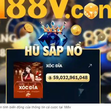
ện tính biến động của thông tin cá cược tại 188v