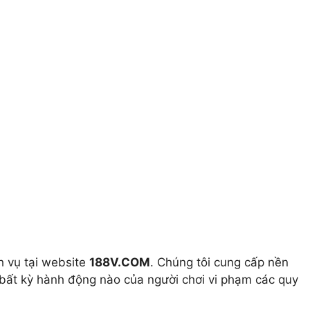
h vụ tại website
188V.COM
. Chúng tôi cung cấp nền
bất kỳ hành động nào của người chơi vi phạm các quy