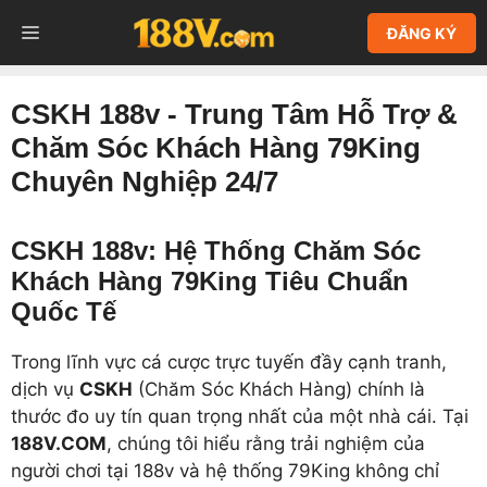
Chuyển
MENU
ĐĂNG KÝ
đến
nội
dung
CSKH 188v - Trung Tâm Hỗ Trợ &
Chăm Sóc Khách Hàng 79King
Chuyên Nghiệp 24/7
CSKH 188v: Hệ Thống Chăm Sóc
Khách Hàng 79King Tiêu Chuẩn
Quốc Tế
Trong lĩnh vực cá cược trực tuyến đầy cạnh tranh,
dịch vụ
CSKH
(Chăm Sóc Khách Hàng) chính là
thước đo uy tín quan trọng nhất của một nhà cái. Tại
188V.COM
, chúng tôi hiểu rằng trải nghiệm của
người chơi tại 188v và hệ thống 79King không chỉ