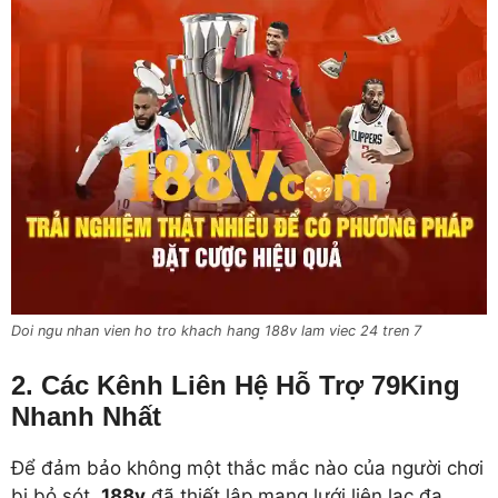
Doi ngu nhan vien ho tro khach hang 188v lam viec 24 tren 7
2. Các Kênh Liên Hệ Hỗ Trợ 79King
Nhanh Nhất
Để đảm bảo không một thắc mắc nào của người chơi
bị bỏ sót,
188v
đã thiết lập mạng lưới liên lạc đa