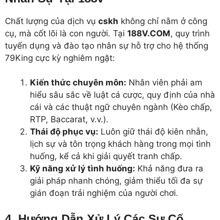
Chất lượng của dịch vụ
cskh
không chỉ nằm ở công
cụ, mà cốt lõi là con người. Tại
188V.COM
, quy trình
tuyển dụng và đào tạo nhân sự hỗ trợ cho hệ thống
79King cực kỳ nghiêm ngặt:
Kiến thức chuyên môn:
Nhân viên phải am
hiểu sâu sắc về luật cá cược, quy định của nhà
cái và các thuật ngữ chuyên ngành (Kèo chấp,
RTP, Baccarat, v.v.).
Thái độ phục vụ:
Luôn giữ thái độ kiên nhẫn,
lịch sự và tôn trọng khách hàng trong mọi tình
huống, kể cả khi giải quyết tranh chấp.
Kỹ năng xử lý tình huống:
Khả năng đưa ra
giải pháp nhanh chóng, giảm thiểu tối đa sự
gián đoạn trải nghiệm của người chơi.
4. Hướng Dẫn Xử Lý Các Sự Cố