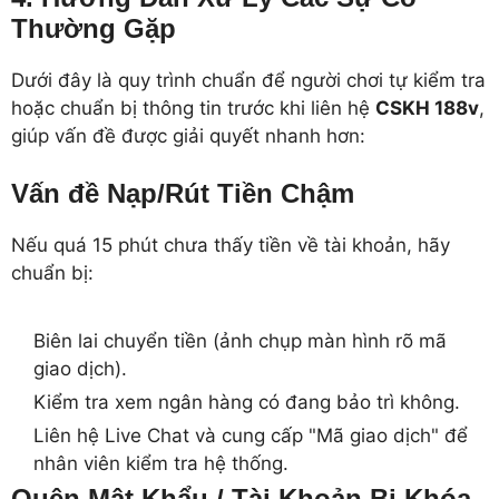
Thường Gặp
Dưới đây là quy trình chuẩn để người chơi tự kiểm tra
hoặc chuẩn bị thông tin trước khi liên hệ
CSKH 188v
,
giúp vấn đề được giải quyết nhanh hơn:
Vấn đề Nạp/Rút Tiền Chậm
Nếu quá 15 phút chưa thấy tiền về tài khoản, hãy
chuẩn bị:
Biên lai chuyển tiền (ảnh chụp màn hình rõ mã
giao dịch).
Kiểm tra xem ngân hàng có đang bảo trì không.
Liên hệ Live Chat và cung cấp "Mã giao dịch" để
nhân viên kiểm tra hệ thống.
Quên Mật Khẩu / Tài Khoản Bị Khóa