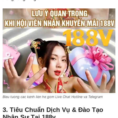
Bieu tuong cac kenh lien he gom Live Chat Hotline va Telegram
3. Tiêu Chuẩn Dịch Vụ & Đào Tạo
Nhân Sự Tại 188v