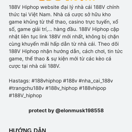
188V Hiphop website đại lý nhà cái 188V chính
thức tại Việt Nam. Nhà cá cược sở hữu kho
game khủng từ thể thao, casino trực tuyến, xổ
số, game giải trí,… hàng đầu. 188V Hiphop cập
nhật liên tục link 188V mới nhất, không bị chặn
cùng khuyến mãi hấp dẫn từ nhà cái. Theo dõi
188V Hiphop nhận hướng dẫn, cách chơi, tin tức
game, thể thao & sự kiện mới từ các kèo cá
cược tại nhà cái 188V.
Hastags: #188vhiphop #188v #nha_cai_188v
#trangchu188v #188v_hiphop #188vhipop
#188V_hiphop
protect by @elonmusk198558
HƯỚNG DẪN