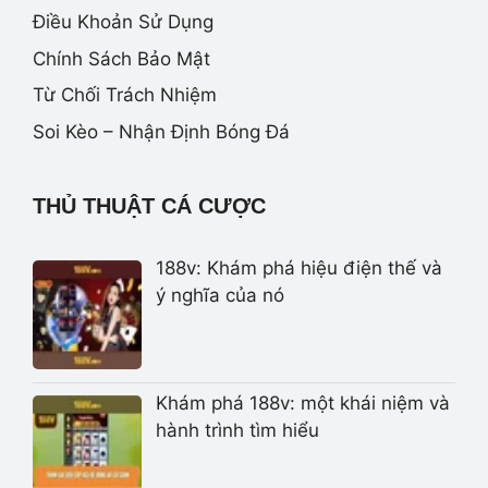
Điều Khoản Sử Dụng
Chính Sách Bảo Mật
Từ Chối Trách Nhiệm
Soi Kèo – Nhận Định Bóng Đá
THỦ THUẬT CÁ CƯỢC
188v: Khám phá hiệu điện thế và
ý nghĩa của nó
Khám phá 188v: một khái niệm và
hành trình tìm hiểu