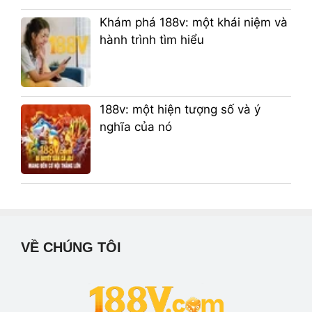
Khám phá 188v: một khái niệm và
hành trình tìm hiểu
188v: một hiện tượng số và ý
nghĩa của nó
VỀ CHÚNG TÔI