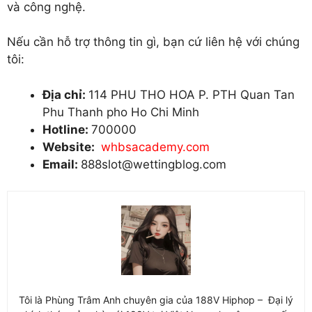
và công nghệ.
Nếu cần hỗ trợ thông tin gì, bạn cứ liên hệ với chúng
tôi:
Địa chỉ:
114 PHU THO HOA P. PTH Quan Tan
Phu Thanh pho Ho Chi Minh
Hotline:
700000
Website:
whbsacademy.com
Email:
888slot@wettingblog.com
Tôi là Phùng Trâm Anh chuyên gia của 188V Hiphop – Đại lý