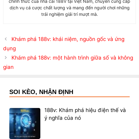
chính thức của nhà cái 188V tại Việt Nam, chuyên cung cấp
dịch vụ cá cược chất lượng và mang đến người chơi những
trải nghiệm giải trí mượt mà.
Khám phá 188v: khái niệm, nguồn gốc và ứng
dụng
Khám phá 188v: một hành trình giữa số và không
gian
SOI KÈO, NHẬN ĐỊNH
188v: Khám phá hiệu điện thế và
ý nghĩa của nó