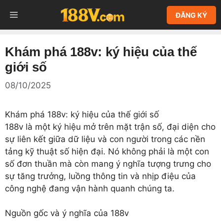
Chuyển
MENU
ĐĂNG KÝ
đến
nội
dung
Khám phá 188v: ký hiệu của thế
giới số
08/10/2025
Khám phá 188v: ký hiệu của thế giới số
188v là một ký hiệu mở trên mặt trận số, đại diện cho
sự liên kết giữa dữ liệu và con người trong các nền
tảng kỹ thuật số hiện đại. Nó không phải là một con
số đơn thuần mà còn mang ý nghĩa tượng trưng cho
sự tăng trưởng, luồng thông tin và nhịp điệu của
công nghệ đang vận hành quanh chúng ta.
Nguồn gốc và ý nghĩa của 188v