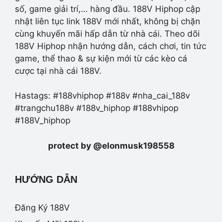
số, game giải trí,… hàng đầu. 188V Hiphop cập
nhật liên tục link 188V mới nhất, không bị chặn
cùng khuyến mãi hấp dẫn từ nhà cái. Theo dõi
188V Hiphop nhận hướng dẫn, cách chơi, tin tức
game, thể thao & sự kiện mới từ các kèo cá
cược tại nhà cái 188V.
Hastags: #188vhiphop #188v #nha_cai_188v
#trangchu188v #188v_hiphop #188vhipop
#188V_hiphop
protect by @elonmusk198558
HƯỚNG DẪN
Đăng Ký 188V