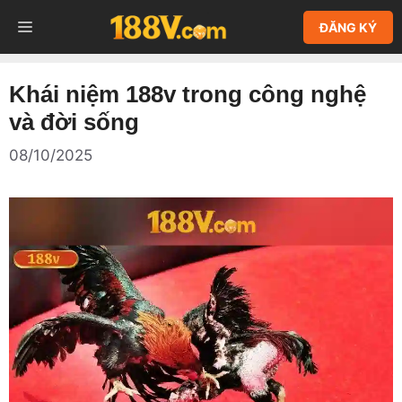
Chuyển
MENU
ĐĂNG KÝ
đến
nội
dung
Khái niệm 188v trong công nghệ
và đời sống
08/10/2025