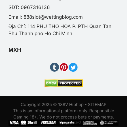
SĐT: 0967316136
Email:
888slot@wettingblog.com
Địa Chỉ: 114 PHU THO HOA P. PTH Quan Tan
Phu Thanh pho Ho Chi Minh
MXH
Copyright 2025 © 188V Hiphop -
SITEMAP
This is an informational platform only. Responsible
Gaming 18+. We do not process bets or payments.