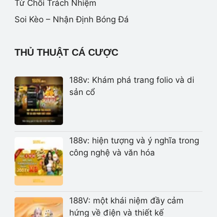
Từ Chối Trách Nhiệm
Soi Kèo – Nhận Định Bóng Đá
THỦ THUẬT CÁ CƯỢC
188v: Khám phá trang folio và di
sản cổ
188v: hiện tượng và ý nghĩa trong
công nghệ và văn hóa
188V: một khái niệm đầy cảm
hứng về điện và thiết kế