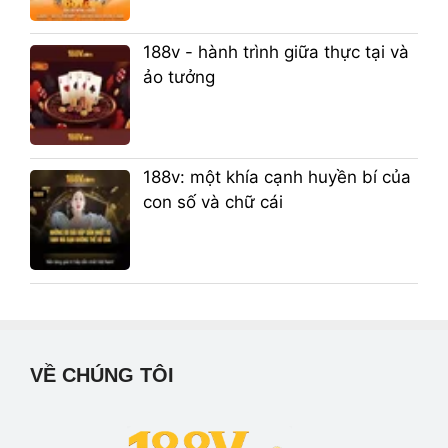
188v - hành trình giữa thực tại và
ảo tưởng
188v: một khía cạnh huyền bí của
con số và chữ cái
VỀ CHÚNG TÔI