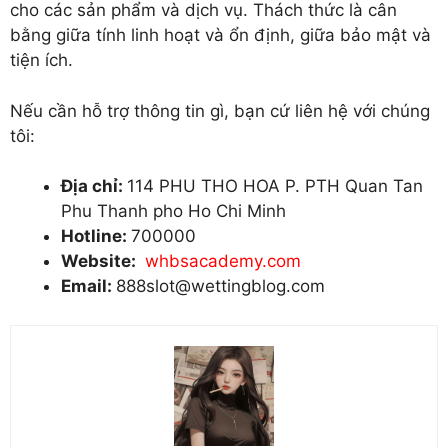
cho các sản phẩm và dịch vụ. Thách thức là cân
bằng giữa tính linh hoạt và ổn định, giữa bảo mật và
tiện ích.
Nếu cần hỗ trợ thông tin gì, bạn cứ liên hệ với chúng
tôi:
Địa chỉ:
114 PHU THO HOA P. PTH Quan Tan
Phu Thanh pho Ho Chi Minh
Hotline:
700000
Website:
whbsacademy.com
Email:
888slot@wettingblog.com