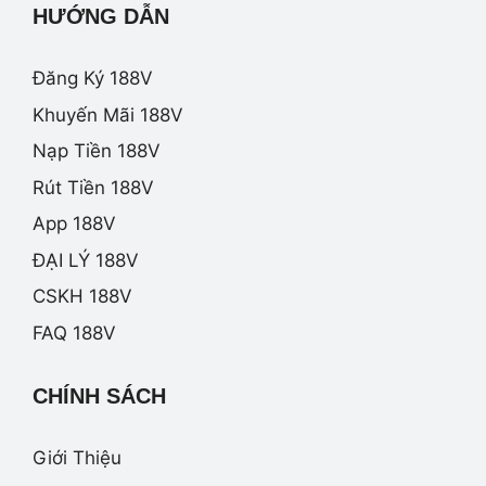
HƯỚNG DẪN
Đăng Ký 188V
Khuyến Mãi 188V
Nạp Tiền 188V
Rút Tiền 188V
App 188V
ĐẠI LÝ 188V
CSKH 188V
FAQ 188V
CHÍNH SÁCH
Giới Thiệu