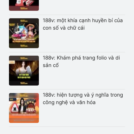
188v: một khía cạnh huyền bí của
con số và chữ cái
188v: Khám phá trang folio và di
sản cổ
188v: hiện tượng và ý nghĩa trong
công nghệ và văn hóa