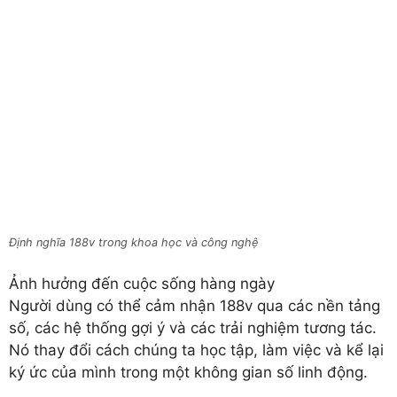
Định nghĩa 188v trong khoa học và công nghệ
Ảnh hưởng đến cuộc sống hàng ngày
Người dùng có thể cảm nhận 188v qua các nền tảng
số, các hệ thống gợi ý và các trải nghiệm tương tác.
Nó thay đổi cách chúng ta học tập, làm việc và kể lại
ký ức của mình trong một không gian số linh động.