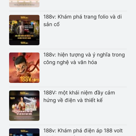
188v: Khám phá trang folio và di
sản cổ
188v: hiện tượng và ý nghĩa trong
công nghệ và văn hóa
188V: một khái niệm đầy cảm
hứng về điện và thiết kế
188v: Khám phá điện áp 188 volt