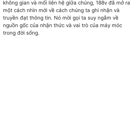
không gian và mối liên hệ giữa chúng, 188v đã mở ra
một cách nhìn mới về cách chúng ta ghi nhận và
truyền đạt thông tin. Nó mời gọi ta suy ngẫm về
nguồn gốc của nhận thức và vai trò của máy móc
trong đời sống.