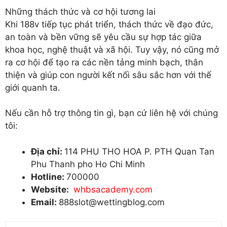
Những thách thức và cơ hội tương lai
Khi 188v tiếp tục phát triển, thách thức về đạo đức,
an toàn và bền vững sẽ yêu cầu sự hợp tác giữa
khoa học, nghệ thuật và xã hội. Tuy vậy, nó cũng mở
ra cơ hội để tạo ra các nền tảng minh bạch, thân
thiện và giúp con người kết nối sâu sắc hơn với thế
giới quanh ta.
Nếu cần hỗ trợ thông tin gì, bạn cứ liên hệ với chúng
tôi:
Địa chỉ:
114 PHU THO HOA P. PTH Quan Tan
Phu Thanh pho Ho Chi Minh
Hotline:
700000
Website:
whbsacademy.com
Email:
888slot@wettingblog.com