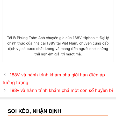
Tôi là Phùng Trâm Anh chuyên gia của 188V Hiphop – Đại lý
chính thức của nhà cái 188V tại Việt Nam, chuyên cung cấp
dịch vụ cá cược chất lượng và mang đến người chơi những
trải nghiệm giải trí mượt mà.
188V và hành trình khám phá giới hạn điện áp
tưởng tượng
188v và hành trình khám phá một con số huyền bí
SOI KÈO, NHẬN ĐỊNH