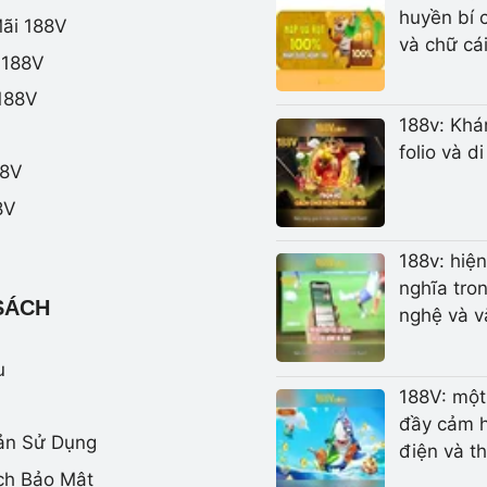
huyền bí 
ãi 188V
và chữ cá
 188V
 188V
188v: Khá
folio và d
88V
8V
188v: hiệ
nghĩa tro
SÁCH
nghệ và v
u
188V: một
đầy cảm 
ản Sử Dụng
điện và th
ch Bảo Mật