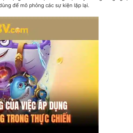
 dùng để mô phỏng các sự kiện lặp lại.