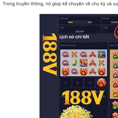
Trong truyền thông, nó giúp kể chuyện về chu kỳ và sự 