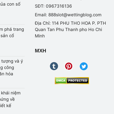
của con số
SĐT: 0967316136
i
Email:
888slot@wettingblog.com
Địa Chỉ: 114 PHU THO HOA P. PTH
m phá trang
Quan Tan Phu Thanh pho Ho Chi
i sản cổ
Minh
MXH
n tượng và ý
ng công
ăn hóa
 khái niệm
hứng về
iết kế