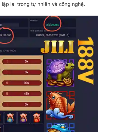
lặp lại trong tự nhiên và công nghệ.