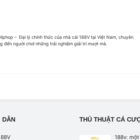
iphop – Đại lý chính thức của nhà cái 188V tại Việt Nam, chuyên
 đến người chơi những trải nghiệm giải trí mượt mà.
 DẪN
THỦ THUẬT CÁ CƯ
188V
188v: một