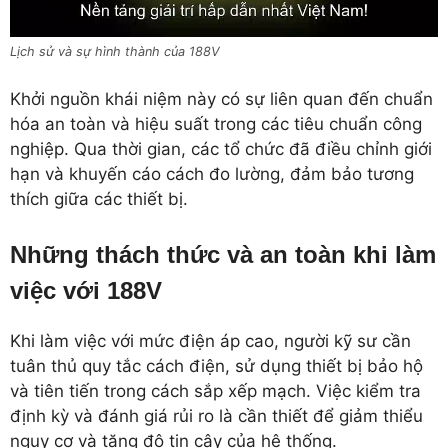
Lịch sử và sự hình thành của 188V
Khởi nguồn khái niệm này có sự liên quan đến chuẩn
hóa an toàn và hiệu suất trong các tiêu chuẩn công
nghiệp. Qua thời gian, các tổ chức đã điều chỉnh giới
hạn và khuyến cáo cách đo lường, đảm bảo tương
thích giữa các thiết bị.
Những thách thức và an toàn khi làm
việc với 188V
Khi làm việc với mức điện áp cao, người kỹ sư cần
tuân thủ quy tắc cách điện, sử dụng thiết bị bảo hộ
và tiên tiến trong cách sắp xếp mạch. Việc kiểm tra
định kỳ và đánh giá rủi ro là cần thiết để giảm thiểu
nguy cơ và tăng độ tin cậy của hệ thống.