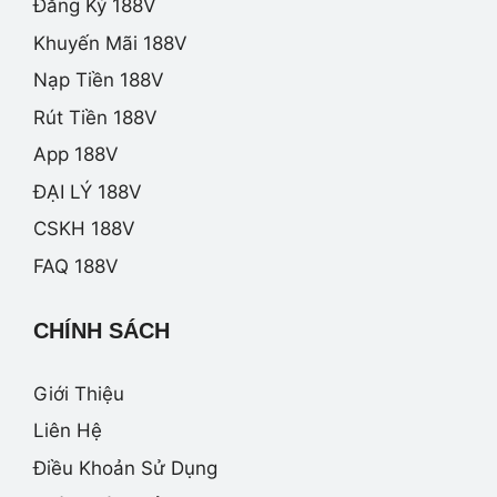
Đăng Ký 188V
Khuyến Mãi 188V
Nạp Tiền 188V
Rút Tiền 188V
App 188V
ĐẠI LÝ 188V
CSKH 188V
FAQ 188V
CHÍNH SÁCH
Giới Thiệu
Liên Hệ
Điều Khoản Sử Dụng