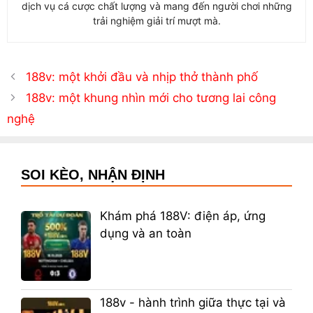
dịch vụ cá cược chất lượng và mang đến người chơi những
trải nghiệm giải trí mượt mà.
188v: một khởi đầu và nhịp thở thành phố
188v: một khung nhìn mới cho tương lai công
nghệ
SOI KÈO, NHẬN ĐỊNH
Khám phá 188V: điện áp, ứng
dụng và an toàn
188v - hành trình giữa thực tại và