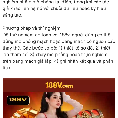
nghiệm nhằm mô phỏng tải điện, trong khi các tác
giả khác liên hệ nó với chuỗi dữ liệu hoặc ký hiệu
sáng tạo.
Phương pháp và thí nghiệm
Để thử nghiệm an toàn với 188v, người dùng có thể
dùng mô phỏng mạch hoặc bảng mạch có nguồn cấp
thay thế. Các bước sơ bộ: 1) thiết kế sơ đồ, 2) thiết
lập tham số, 3) chạy mô phỏng hoặc thực nghiệm
trên bảng mạch giả lập, 4) ghi nhận kết quả và phân
tích.