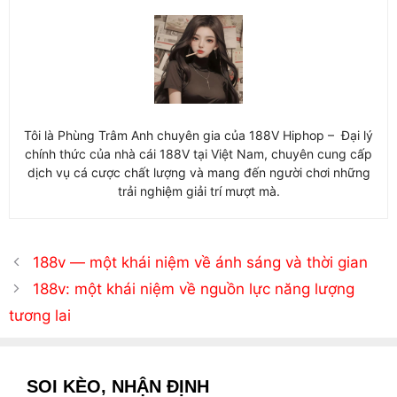
Tôi là Phùng Trâm Anh chuyên gia của 188V Hiphop – Đại lý
chính thức của nhà cái 188V tại Việt Nam, chuyên cung cấp
dịch vụ cá cược chất lượng và mang đến người chơi những
trải nghiệm giải trí mượt mà.
188v — một khái niệm về ánh sáng và thời gian
188v: một khái niệm về nguồn lực năng lượng
tương lai
SOI KÈO, NHẬN ĐỊNH