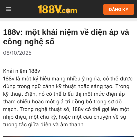
Chuyển
MENU
ĐĂNG KÝ
đến
nội
dung
188v: một khái niệm về điện áp và
công nghệ số
08/10/2025
Khái niệm 188v
188v là một ký hiệu mang nhiều ý nghĩa, có thể được
dùng trong ngữ cảnh kỹ thuật hoặc sáng tạo. Trong
kỹ thuật điện, nó có thể biểu thị một mức điện áp
tham chiếu hoặc một giá trị đồng bộ trong sơ đồ
mạch. Trong nghệ thuật số, 188v có thể gợi lên một
nhịp điệu, một chu kỳ, hoặc một câu chuyện về sự
tương tác giữa điện và âm thanh.