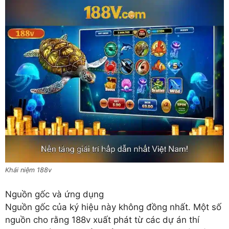
Khái niệm 188v
Nguồn gốc và ứng dụng
Nguồn gốc của ký hiệu này không đồng nhất. Một số
nguồn cho rằng 188v xuất phát từ các dự án thí