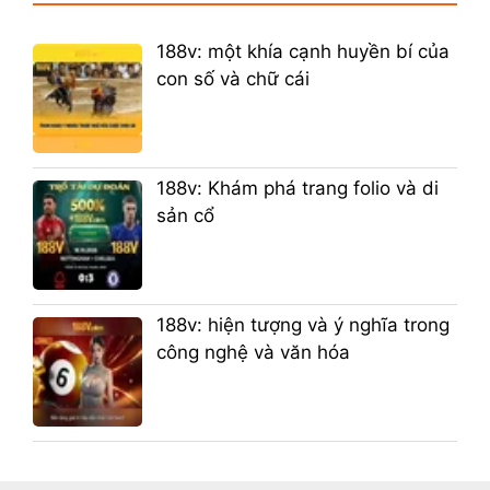
188v: một khía cạnh huyền bí của
con số và chữ cái
188v: Khám phá trang folio và di
sản cổ
188v: hiện tượng và ý nghĩa trong
công nghệ và văn hóa