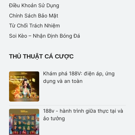
Điều Khoản Sử Dụng
Chính Sách Bảo Mật
Từ Chối Trách Nhiệm
Soi Kèo – Nhận Định Bóng Đá
THỦ THUẬT CÁ CƯỢC
Khám phá 188V: điện áp, ứng
dụng và an toàn
188v - hành trình giữa thực tại và
ảo tưởng