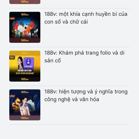
188v: một khía cạnh huyền bí của
con số và chữ cái
188v: Khám phá trang folio và di
sản cổ
188v: hiện tượng và ý nghĩa trong
công nghệ và văn hóa