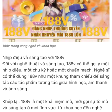
188v trong công nghệ và khoa học
Nhịp điệu và sáng tạo với 188v
Đối với nghệ thuật và sáng tạo, 188v có thể gợi ý một
nhịp điệu, một chu kỳ hoặc một chuẩn mạch. Nghệ sĩ
có thể dùng 188v như một khung tham chiếu để sáng
tác các tác phẩm tương tác giữa hình học, âm thanh
và ánh sáng.
Khép lại, 188v là một khái niệm mở, mời gọi sự tò mò
và sáng tạo ở mọi lĩnh vực, từ khoa học đến nghệ