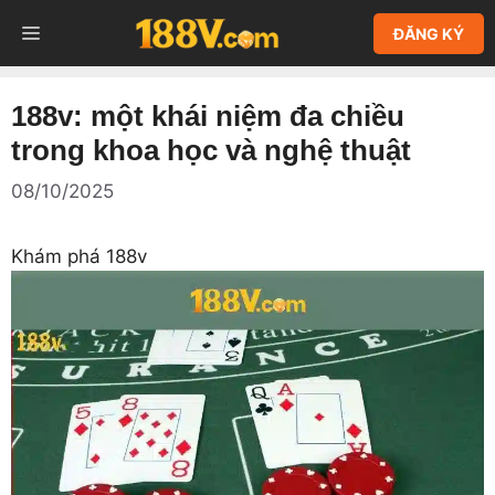
Chuyển
MENU
ĐĂNG KÝ
đến
nội
dung
188v: một khái niệm đa chiều
trong khoa học và nghệ thuật
08/10/2025
Khám phá 188v