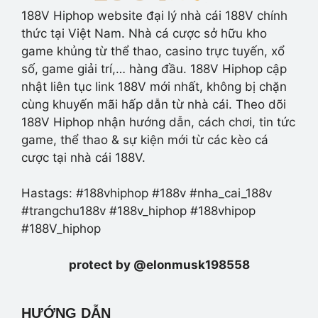
188V Hiphop website đại lý nhà cái 188V chính
thức tại Việt Nam. Nhà cá cược sở hữu kho
game khủng từ thể thao, casino trực tuyến, xổ
số, game giải trí,… hàng đầu. 188V Hiphop cập
nhật liên tục link 188V mới nhất, không bị chặn
cùng khuyến mãi hấp dẫn từ nhà cái. Theo dõi
188V Hiphop nhận hướng dẫn, cách chơi, tin tức
game, thể thao & sự kiện mới từ các kèo cá
cược tại nhà cái 188V.
Hastags: #188vhiphop #188v #nha_cai_188v
#trangchu188v #188v_hiphop #188vhipop
#188V_hiphop
protect by @elonmusk198558
HƯỚNG DẪN