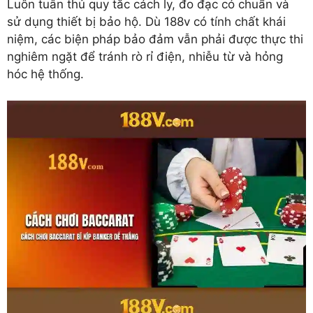
Luôn tuân thủ quy tắc cách ly, đo đạc có chuẩn và
sử dụng thiết bị bảo hộ. Dù 188v có tính chất khái
niệm, các biện pháp bảo đảm vẫn phải được thực thi
nghiêm ngặt để tránh rò rỉ điện, nhiễu từ và hỏng
hóc hệ thống.