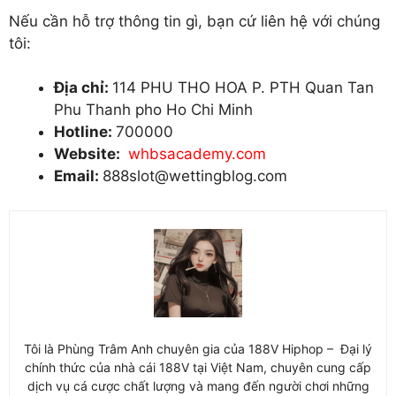
Nếu cần hỗ trợ thông tin gì, bạn cứ liên hệ với chúng
tôi:
Địa chỉ:
114 PHU THO HOA P. PTH Quan Tan
Phu Thanh pho Ho Chi Minh
Hotline:
700000
Website:
whbsacademy.com
Email:
888slot@wettingblog.com
Tôi là Phùng Trâm Anh chuyên gia của 188V Hiphop – Đại lý
chính thức của nhà cái 188V tại Việt Nam, chuyên cung cấp
dịch vụ cá cược chất lượng và mang đến người chơi những