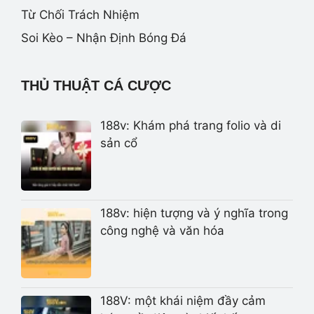
Từ Chối Trách Nhiệm
Soi Kèo – Nhận Định Bóng Đá
THỦ THUẬT CÁ CƯỢC
188v: Khám phá trang folio và di
sản cổ
188v: hiện tượng và ý nghĩa trong
công nghệ và văn hóa
188V: một khái niệm đầy cảm