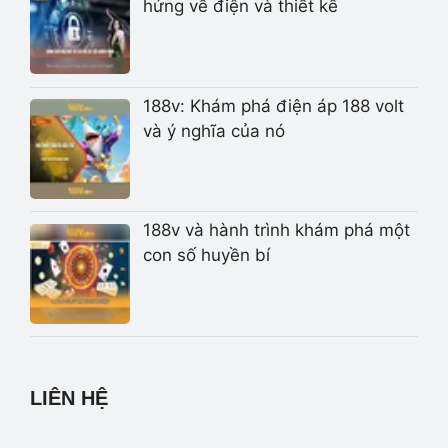
hứng về điện và thiết kế
188v: Khám phá điện áp 188 volt
và ý nghĩa của nó
188v và hành trình khám phá một
con số huyền bí
LIÊN HỆ