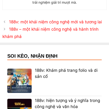
trải nghiệm giải trí mượt mà.
188v: một khái niệm công nghệ mới và tương lai
188v – một khái niệm công nghệ và hành trình
khám phá
SOI KÈO, NHẬN ĐỊNH
188v: Khám phá trang folio và di
sản cổ
188v: hiện tượng và ý nghĩa trong
công nghệ và văn hóa