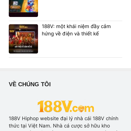
188V: một khái niệm đầy cảm
hứng về điện và thiết kế
VỀ CHÚNG TÔI
188V Hiphop website đại lý nhà cái 188V chính
thức tại Việt Nam. Nhà cá cược sở hữu kho