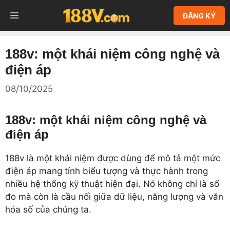
Chuyển
MENU
ĐĂNG KÝ
đến
nội
dung
188v: một khái niệm công nghệ và
điện áp
08/10/2025
188v: một khái niệm công nghệ và
điện áp
188v là một khái niệm được dùng để mô tả một mức
điện áp mang tính biểu tượng và thực hành trong
nhiều hệ thống kỹ thuật hiện đại. Nó không chỉ là số
đo mà còn là cầu nối giữa dữ liệu, năng lượng và văn
hóa số của chúng ta.