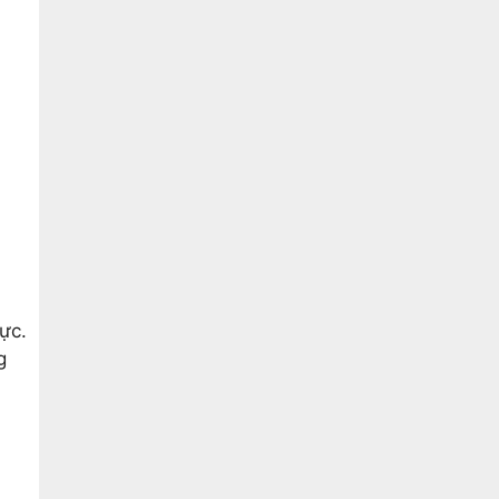
ực.
g