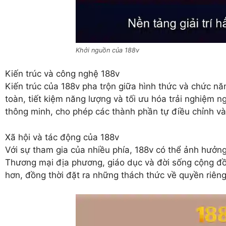
Khởi nguồn của 188v
Kiến trúc và công nghệ 188v
Kiến trúc của 188v pha trộn giữa hình thức và chức n
toàn, tiết kiệm năng lượng và tối ưu hóa trải nghiệm 
thông minh, cho phép các thành phần tự điều chỉnh và
Xã hội và tác động của 188v
Với sự tham gia của nhiều phía, 188v có thể ảnh hưởng
Thương mại địa phương, giáo dục và đời sống cộng đồ
hơn, đồng thời đặt ra những thách thức về quyền riêng 