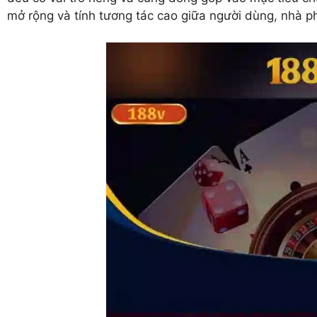
mở rộng và tính tương tác cao giữa người dùng, nhà ph